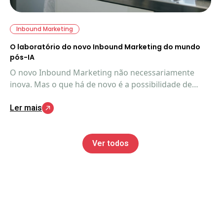
Inbound Marketing
O laboratório do novo Inbound Marketing do mundo
pós-IA
O novo Inbound Marketing não necessariamente
inova. Mas o que há de novo é a possibilidade de
aplicação completa do método. Veja exatamente
Ler mais
como e o que está acontecendo.
Ver todos
Torne seu marketing