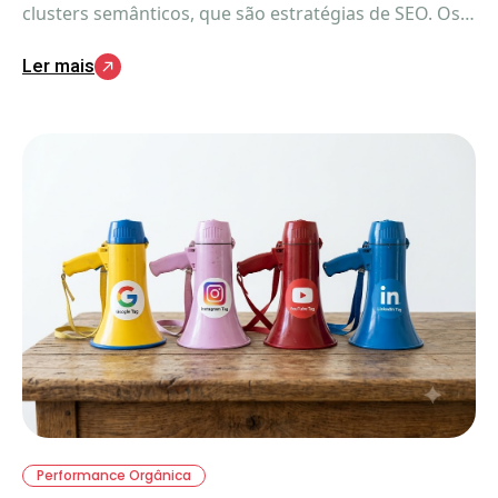
clusters semânticos, que são estratégias de SEO. Os
silos de conteúdo são, nada mais nada menos, que a
Ler mais
expressão da sua estratégia digital. O que importa é
a interação.
Performance Orgânica