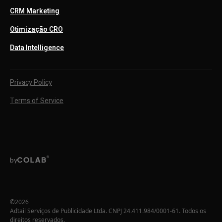
CRM Marketing
Otimização CRO
Data Intelligence
Privacy Policy
Terms of Service
by
©
2026
Adtail Serviços de Publicidade Ltda. CNPJ 24.411.984/0001-61. Todos os
direitos reservados.