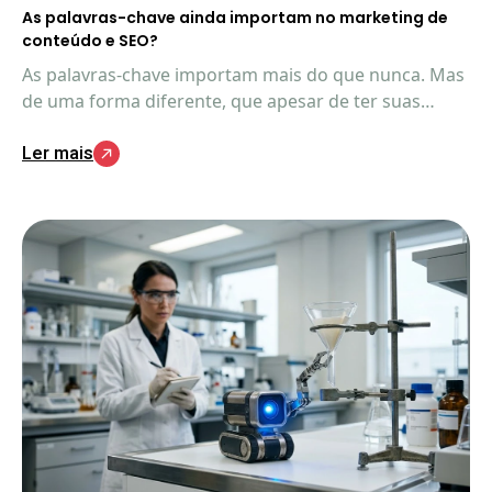
As palavras-chave ainda importam no marketing de
conteúdo e SEO?
As palavras-chave importam mais do que nunca. Mas
de uma forma diferente, que apesar de ter suas
similaridades com o SEO tradicional, ainda têm
Ler mais
aspectos exclusivos importantes de entender.