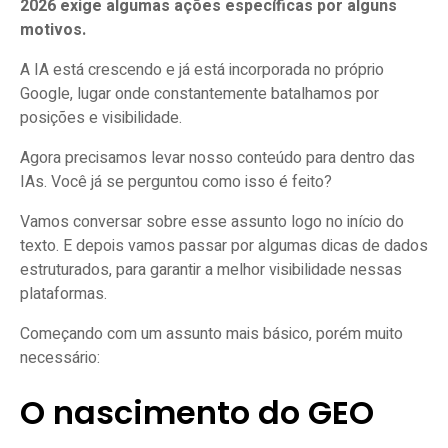
2026 exige algumas ações específicas por alguns
importantes do que nunca
motivos.
Aprenda sobre o Prerendering do Google
A IA está crescendo e já está incorporada no próprio
Use content-visibility no seu CSS
Google, lugar onde constantemente batalhamos por
posições e visibilidade.
Hora de dizer adeus aos redirects 301 mais
antigos
Agora precisamos levar nosso conteúdo para dentro das
IAs. Você já se perguntou como isso é feito?
Conteúdo consolidado é melhor que muito
conteúdo
Vamos conversar sobre esse assunto logo no início do
texto. E depois vamos passar por algumas dicas de dados
estruturados, para garantir a melhor visibilidade nessas
É mais importante do que nunca fazer SEO
plataformas.
técnico para IA
Começando com um assunto mais básico, porém muito
necessário:
O nascimento do GEO