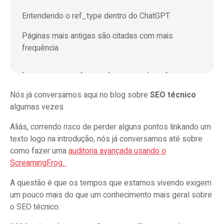
Entendendo o ref_type dentro do ChatGPT
Páginas mais antigas são citadas com mais
frequência
Isso acontece dentro da categoria ref_type =
search, principalmente:
Nós já conversamos aqui no blog sobre
SEO técnico
algumas vezes.
Diferenças entre URLs citadas e não citadas
Aliás, correndo risco de perder alguns pontos linkando um
Relevância semântica e fan-out queries
texto logo na introdução, nós já conversamos até sobre
como fazer uma
auditoria avançada usando o
Search Everywhere Optimization?
ScreamingFrog.
A questão é que os tempos que estamos vivendo exigem
Os primeiros passos no SEO técnico com foco
um pouco mais do que um conhecimento mais geral sobre
em Search Everywhere
o SEO técnico.
Dados estruturados e HTML limpo são mais